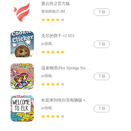
冀云尚义官方版
资讯阅读|25.4M
下载
无尽的饼干 v2.053
pc游戏|
下载
温泉物语(Hot Springs Story) v2.79
pc游戏|
下载
欢迎来到埃尔克电脑版 v1.22.4
pc游戏|
下载