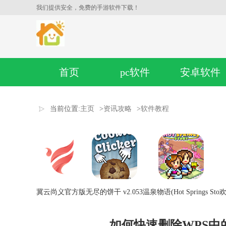
我们提供安全，免费的手游软件下载！
首页
pc软件
安卓软件
当前位置:
主页
>
资讯攻略
>
软件教程
冀云尚义官方版
无尽的饼干 v2.053
温泉物语(Hot Springs Sto
欢
如何快速删除WPS中