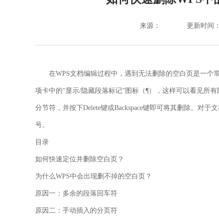
来源：
更新时间：202
在WPS文档编辑过程中，遇到无法删除的空白页是一个常
项卡中的“显示/隐藏段落标记”图标（¶），这样可以看见
分节符，并按下
Delete
键或
Backspace
键即可将其删除。对于文
号。
目录
如何快速定位并删除空白页？
为什么WPS中会出现删不掉的空白页？
原因一：多余的段落回车符
原因二：手动插入的分页符