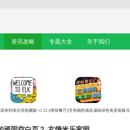
资讯攻略
专题大全
关于我们
迎来到埃尔克电脑版 v1.22.4
美味餐厅4艾米丽的成名滋味绿色免安装版
马
的顽固空白页？-玄熵米乐家园