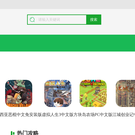
搜索
西亚恶棍中文免安装版
虚拟人生3中文版
方块岛农场PC中文版
江城创业记
热门攻略