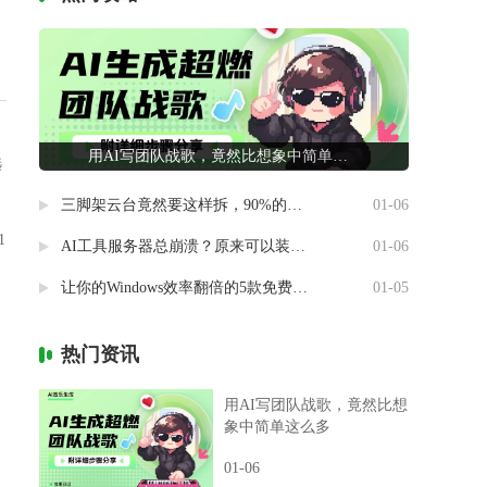
用AI写团队战歌，竟然比想象中简单这么多
选
三脚架云台竟然要这样拆，90%的摄影新手都做错了
01-06
1
AI工具服务器总崩溃？原来可以装进自己电脑里
01-06
让你的Windows效率翻倍的5款免费神器
01-05
热门资讯
用AI写团队战歌，竟然比想
象中简单这么多
01-06