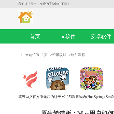
我们提供安全，免费的手游软件下载！
首页
pc软件
安卓软件
当前位置:
主页
>
资讯攻略
>
软件教程
冀云尚义官方版
无尽的饼干 v2.053
温泉物语(Hot Springs Sto
欢
原生简洁版：Mac用户如