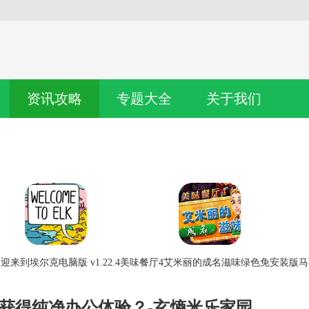
资讯攻略
专题大全
关于我们
迎来到埃尔克电脑版 v1.22.4
美味餐厅4艾米丽的成名滋味绿色免安装版
马
何获得纯净办公体验？-玄熵米乐家园