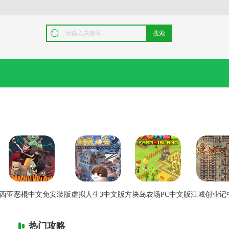
搜索
西亚恶棍中文免安装版
虚拟人生3中文版
方块岛农场PC中文版
江城创业记
热门攻略