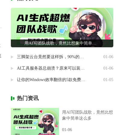
用AI写团队战歌，竟然比想象中简单这么多
效
成
三脚架云台竟然要这样拆，90%的摄影新手都做错了
01-06
AI工具服务器总崩溃？原来可以装进自己电脑里
01-06
让你的Windows效率翻倍的5款免费神器
01-05
热门资讯
用AI写团队战歌，竟然比想
象中简单这么多
01-06