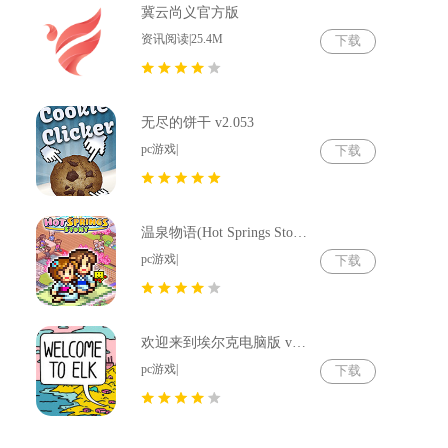
冀云尚义官方版
资讯阅读|25.4M
下载
无尽的饼干 v2.053
pc游戏|
下载
温泉物语(Hot Springs Story) v2.79
pc游戏|
下载
欢迎来到埃尔克电脑版 v1.22.4
pc游戏|
下载