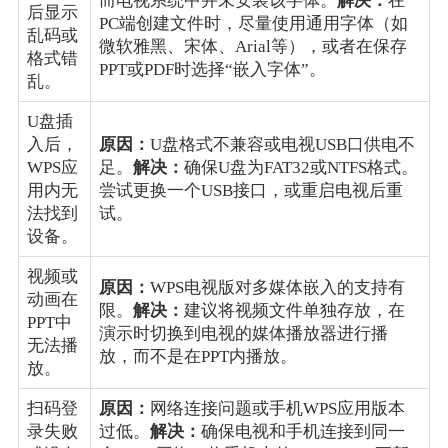
而电视系统中并未安装该字体。
解决：
在
后显示
PC端创建文件时，尽量使用通用字体（如
乱码或
微软雅黑、宋体、Arial等），或者在保存
格式错
PPT或PDF时选择“嵌入字体”。
乱。
U盘插
入后，
原因：
U盘格式不兼容或电视USB口供电不
WPS应
足。
解决：
确保U盘为FAT32或NTFS格式。
用内无
尝试更换一个USB接口，或重启电视后重
法找到
试。
设备。
视频或
原因：
WPS电视版对多媒体嵌入的支持有
动画在
限。
解决：
建议将视频文件单独存放，在
PPT中
演示时切换到电视的媒体播放器进行播
无法播
放，而不是在PPT内播放。
放。
扫码登
原因：
网络连接问题或手机WPS应用版本
录失败
过低。
解决：
确保电视和手机连接到同一