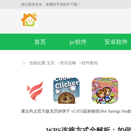
我们提供安全，免费的手游软件下载！
首页
pc软件
安卓软件
当前位置:
主页
>
资讯攻略
>
软件教程
冀云尚义官方版
无尽的饼干 v2.053
温泉物语(Hot Springs Sto
欢
WPS连接方式全解析：如