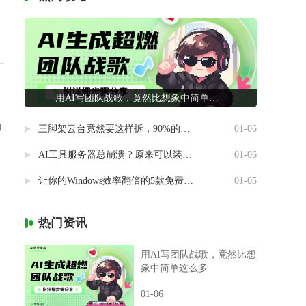
用AI写团队战歌，竟然比想象中简单这么多
的
三脚架云台竟然要这样拆，90%的摄影新手都做错了
01-06
AI工具服务器总崩溃？原来可以装进自己电脑里
01-06
让你的Windows效率翻倍的5款免费神器
01-05
热门资讯
用AI写团队战歌，竟然比想
象中简单这么多
01-06