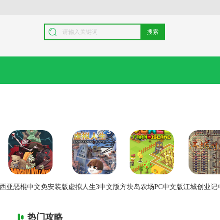
搜索
西亚恶棍中文免安装版
虚拟人生3中文版
方块岛农场PC中文版
江城创业记
热门攻略