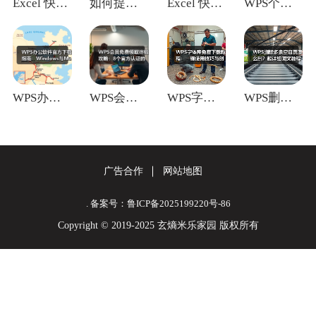
Excel 快捷键：移至下/上一个功能区
如何提升团队协作效率？协作技巧全解析
Excel 快捷键：执行或展开选中的命令
WPS个人免费版功能全解析：够用吗？适合
WPS办公软件官方下载指南：Window
WPS会员免费领取终极攻略：8个官方认证
WPS字体库免费下载教程：一键使用技巧与
WPS删除多余空白页怎么删？超详细图文教
广告合作
网站地图
. 备案号：鲁ICP备2025199220号-86
Copyright © 2019-2025 玄熵米乐家园 版权所有