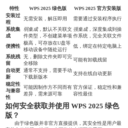
特性
WPS 2025 绿色版
WPS 2025 官方安装版
安装过
无需安装，解压即用
需要通过安装程序执行
程
系统集
弱集成
，默认不关联文
强集成
，深度集成到操
成
件类型，不创建菜单项
作系统，完全关联文件
极高，可存放在U盘等
便携性
低，绑定在特定电脑上
移动设备中随处运行
系统残
无，删除文件夹即可完
可能有卸载残留
留
全移除
自动更
通常不支持，需要手动
支持在线自动更新
新
下载新版本
稳定性
可能因制作方不同而有
官方保证，稳定性和兼
与兼容
差异，需来源可靠
容性最佳
性
如何安全获取并使用 WPS 2025 绿色
版？
由于绿色版并非官方直接提供，其安全性是用户最