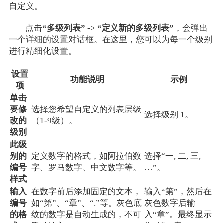
自定义。
点击
“多级列表”
->
“定义新的多级列表”
，会弹出
一个详细的设置对话框。在这里，您可以为每一个级别
进行精细化设置。
设置
功能说明
示例
项
单击
要修
选择您希望自定义的列表层级
选择级别 1。
改的
（1-9级）。
级别
此级
别的
定义数字的格式，如阿拉伯数
选择“一, 二, 三,
编号
字、罗马数字、中文数字等。
…”。
样式
输入
在数字前后添加固定的文本，
输入“第”，然后在
编号
如“第”、“章”、“.”等。灰色底
灰色数字后输
的格
纹的数字是自动生成的，不可
入“章”。最终显示