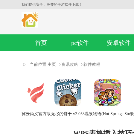
我们提供安全，免费的手游软件下载！
首页
pc软件
安卓软件
当前位置:
主页
>
资讯攻略
>
软件教程
冀云尚义官方版
无尽的饼干 v2.053
温泉物语(Hot Springs Sto
欢
WPS表格插入技