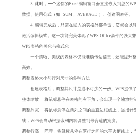
3. 此时，一个迷你的Excel编辑窗口会直接嵌入到您的
数据、使用公式（如 `SUM`, `AVERAGE`）、创建图表等。
4. 编辑完成后，只需在嵌入的表格外部单击，它就会
激活编辑模式。这一功能完美体现了WPS Office套件的强
WPS表格的美化与格式化
一个清晰、美观的表格不仅能准确传达信息，还能提升整
高效。
调整表格大小与行列尺寸的多种方法
创建表格后，调整其尺寸是必不可少的一步。WPS提供
整体缩放：
将鼠标悬停在表格的右下角，会出现一个缩放控
调整列宽：
将鼠标悬停在两列之间的垂直边框线上，当指针
线，WPS会自动根据该列内容调整到最合适的宽度。
调整行高：
同理，将鼠标悬停在两行之间的水平边框线上，