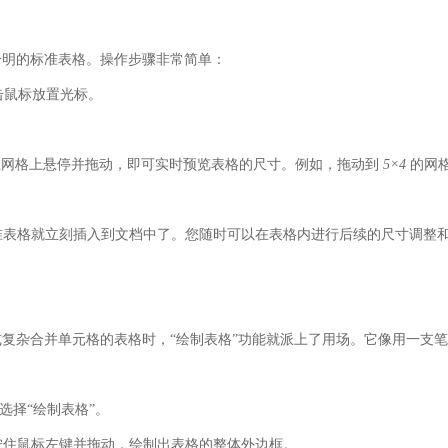
分明的标准表格。操作步骤非常简单：
击鼠标放置光标。
在网格上悬停并拖动，即可实时预览表格的尺寸。例如，拖动到
5×4
的网
标准表格就立刻插入到文档中了。您随时可以在表格内进行后续的尺寸调整
或复杂合并单元格的表格时，
“绘制表格”
功能就派上了用场。它像用一支笔
选择
“绘制表格”
。
，按住鼠标左键并拖动，绘制出表格的整体外边框。