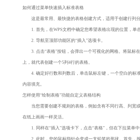
如何通过菜单快速插入标准表格
这是最常用、最快捷的表格创建方式，适用于创建行列
1. 首先，在WPS文档中确定您希望表格出现的位置，单
2. 导航至顶部功能区的
“插入”
选项卡。
3. 点击
“表格”
按钮，会弹出一个可视化的网格。将鼠标
上，就代表创建一个5列4行的表格。
4. 确定好行数和列数后，单击鼠标左键，一个空白的
内容填充。
怎样使用“绘制表格”功能自定义表格结构
当您需要创建不规则的表格，例如含有不同行高、列宽
在纸上画画一样灵活。
1. 同样在
“插入”
选项卡下，点击
“表格”
，但在下拉菜单中
2. 此时，您的鼠标指针会变成一支铅笔的形状。首先