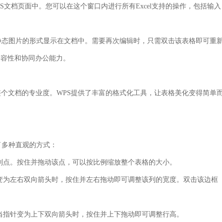
WPS文档页面中。您可以在这个窗口内进行所有Excel支持的操作，包括输入
以静态图片的形式显示在文档中。需要再次编辑时，只需双击该表格即可重
大兼容性和协同办公能力。
个文档的专业度。WPS提供了丰富的格式化工具，让表格美化变得简单
了多种直观的方式：
制点。按住并拖动该点，可以按比例缩放整个表格的大小。
变为左右双向箭头时，按住并左右拖动即可调整该列的宽度。双击该边框
当指针变为上下双向箭头时，按住并上下拖动即可调整行高。