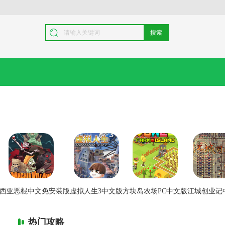
搜索
西亚恶棍中文免安装版
虚拟人生3中文版
方块岛农场PC中文版
江城创业记
热门攻略