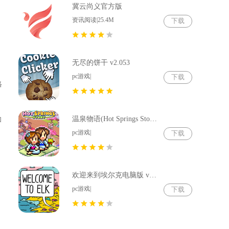
冀云尚义官方版
资讯阅读|25.4M
下载
无尽的饼干 v2.053
pc游戏|
下载
格
温泉物语(Hot Springs Story) v2.79
和
pc游戏|
下载
欢迎来到埃尔克电脑版 v1.22.4
pc游戏|
下载