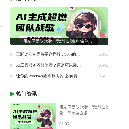
用AI写团队战歌，竟然比想象中简单这么多
的
三脚架云台竟然要这样拆，90%的摄影新手都做错了
01-06
AI工具服务器总崩溃？原来可以装进自己电脑里
01-06
让你的Windows效率翻倍的5款免费神器
01-05
热门资讯
用AI写团队战歌，竟然比想
象中简单这么多
01-06