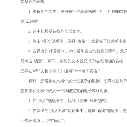
式整齐的表格。
1. 准备您的文本。确保每行代表表格的一行，行内的数
部,工程师
2. 选中您想要转换的全部文本。
3. 点击
“插入”
选项卡，选择
“表格”
，然后在下拉菜单中点
4. 在弹出的对话框中，WPS通常会自动检测分隔符。您
后点击
“确定”
。瞬间，杂乱的文本就变成了结构清晰的表格，
怎样在WPS文档中插入并编辑Excel电子表格？
有时，您需要在文档中展示更复杂的数据、图表或使用Excel的特
您直接在文档中嵌入一个功能完整的电子表格对象。
1. 在
“插入”
选项卡中，找到并点击
“对象”
按钮。
2. 在弹出的“插入对象”对话框中，选择
“新建”
选项卡，然
工作表选项，点击
“确定”
。