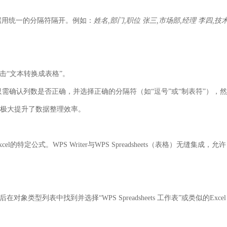
据用统一的分隔符隔开。例如：
姓名,部门,职位 张三,市场部,经理 李四,技
击
“文本转换成表格”
。
只需确认列数是否正确，并选择正确的分隔符（如“逗号”或“制表符”），然
极大提升了数据整理效率。
定公式。WPS Writer与WPS Spreadsheets（表格）无缝集成，允许
后在对象类型列表中找到并选择
“WPS Spreadsheets 工作表”
或类似的Excel