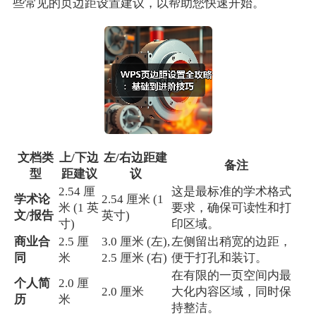
些常见的页边距设置建议，以帮助您快速开始。
文档类
上/下边
左/右边距建
备注
型
距建议
议
2.54 厘
这是最标准的学术格式
学术论
2.54 厘米 (1
米 (1 英
要求，确保可读性和打
文/报告
英寸)
寸)
印区域。
商业合
2.5 厘
3.0 厘米 (左),
左侧留出稍宽的边距，
同
米
2.5 厘米 (右)
便于打孔和装订。
在有限的一页空间内最
个人简
2.0 厘
2.0 厘米
大化内容区域，同时保
历
米
持整洁。