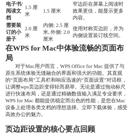
电子书/
窄边距在屏幕上阅读时
1.5 厘
阅读文
1.5 厘米
效果更佳，能显示更多
米
档
内容。
需要装
内侧: 2.5 厘
2.0 厘
使用对称页边距，并为
订的小
米, 外侧: 2.0
米
内侧设置装订线空间。
册子
厘米
在WPS for Mac中体验流畅的页面布
局
对于Mac用户而言，WPS Office for Mac 提供了与
原生系统体验无缝融合的界面和强大的功能。其直观
的“页面布局”工具栏和响应迅速的“页面设置”对话框，
让调整wps页边距变得轻而易举。无论是通过拖动标尺
进行快速布局，还是通过精确数值输入满足专业要求，
WPS for Mac 都能提供稳定而出色的性能，是您在Mac
设备上处理各类文档的理想选择。立即下载体验，感受
高效办公的魅力。
页边距设置的核心要点回顾