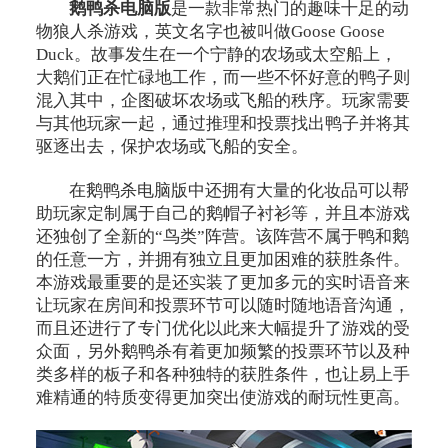
鹅鸭杀电脑版
是一款非常热门的趣味十足的动
物狼人杀游戏，英文名字也被叫做Goose Goose
Duck。故事发生在一个宁静的农场或太空船上，
大鹅们正在忙碌地工作，而一些不怀好意的鸭子则
混入其中，企图破坏农场或飞船的秩序。玩家需要
与其他玩家一起，通过推理和投票找出鸭子并将其
驱逐出去，保护农场或飞船的安全。
在鹅鸭杀电脑版中还拥有大量的化妆品可以帮
助玩家定制属于自己的鹅帽子衬衫等，并且本游戏
还独创了全新的“鸟类”阵营。该阵营不属于鸭和鹅
的任意一方，并拥有独立且更加困难的获胜条件。
本游戏最重要的是还实装了更加多元的实时语音来
让玩家在房间和投票环节可以随时随地语音沟通，
而且还进行了专门优化以此来大幅提升了游戏的受
众面，另外鹅鸭杀有着更加频繁的投票环节以及种
类多样的板子和各种独特的获胜条件，也让易上手
难精通的特质变得更加突出使游戏的耐玩性更高。