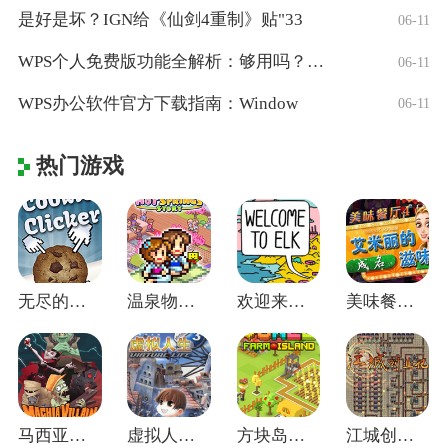
是好是坏？IGN给《仙剑4重制》贴"33
06-11
WPS个人免费版功能全解析：够用吗？适合
06-11
WPS办公软件官方下载指南：Window
06-11
热门游戏
无尽的饼干 v2.053
温泉物语(Hot Springs Sto
欢迎来到埃尔克电脑版 v1.22.4
美味餐厅4艾米丽的成名滋味绿色免安装版
马西亚恶棍中文免安装版
虚拟人生3中文版
方块岛农场PC中文版
江城创业记中文版