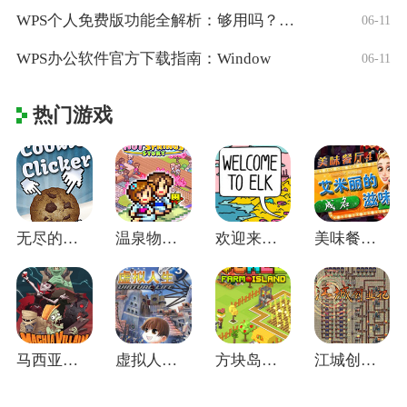
WPS个人免费版功能全解析：够用吗？适合
06-11
WPS办公软件官方下载指南：Window
06-11
热门游戏
无尽的饼干 v2.053
温泉物语(Hot Springs Sto
欢迎来到埃尔克电脑版 v1.22.4
美味餐厅4艾米丽的成名滋味绿色免安装版
马西亚恶棍中文免安装版
虚拟人生3中文版
方块岛农场PC中文版
江城创业记中文版