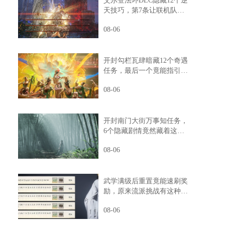
艾尔登法环DLC隐藏12个逆
天技巧，第7条让联机队友
惊掉下巴
08-06
开封勾栏瓦肆暗藏12个奇遇
任务，最后一个竟能指引人
生方向
08-06
开封南门大街万事知任务，
6个隐藏剧情竟然藏着这样
的秘密
08-06
武学满级后重置竟能速刷奖
励，原来流派挑战有这种捷
径
08-06