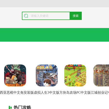
搜索
西亚恶棍中文免安装版
虚拟人生3中文版
方块岛农场PC中文版
江城创业记
热门攻略