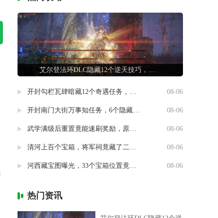
艾尔登法环DLC隐藏12个逆天技巧，第7条让联机队友惊掉下巴
开封勾栏瓦肆暗藏12个奇遇任务，最后一个竟能指引人生方向
08-06
开封南门大街万事知任务，6个隐藏剧情竟然藏着这样的秘密
08-06
武学满级后重置竟能速刷奖励，原来流派挑战有这种捷径
08-06
清河上百个宝箱，将军祠竟藏了二十个
08-06
河西藏宝图曝光，33个宝箱位置竟然暗藏玄机
08-06
兴
热门资讯