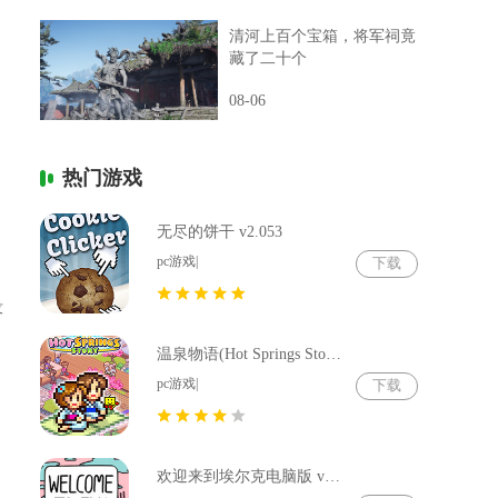
清河上百个宝箱，将军祠竟
藏了二十个
08-06
热门游戏
无尽的饼干 v2.053
pc游戏|
下载
没
温泉物语(Hot Springs Story) v2.79
pc游戏|
下载
欢迎来到埃尔克电脑版 v1.22.4