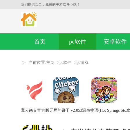
我们提供安全，免费的手游软件下载！
首页
pc软件
安卓软件
当前位置:
主页
>
pc软件
>
pc游戏
冀云尚义官方版
无尽的饼干 v2.053
温泉物语(Hot Springs Sto
欢