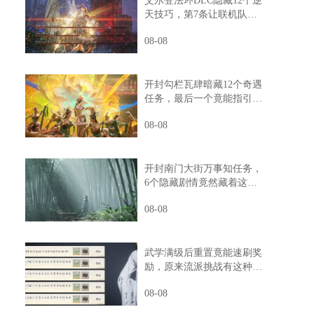
艾尔登法环DLC隐藏12个逆
天技巧，第7条让联机队友
惊掉下巴
08-08
开封勾栏瓦肆暗藏12个奇遇
任务，最后一个竟能指引人
生方向
08-08
开封南门大街万事知任务，
6个隐藏剧情竟然藏着这样
的秘密
08-08
武学满级后重置竟能速刷奖
励，原来流派挑战有这种捷
径
08-08