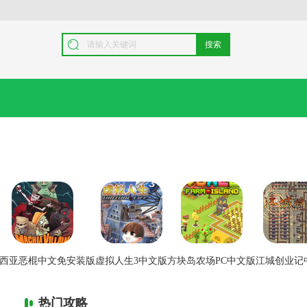
搜索
西亚恶棍中文免安装版
虚拟人生3中文版
方块岛农场PC中文版
江城创业记
热门攻略