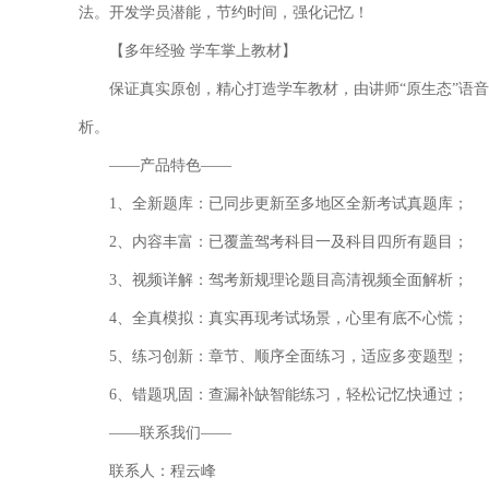
法。开发学员潜能，节约时间，强化记忆！
【多年经验 学车掌上教材】
保证真实原创，精心打造学车教材，由讲师“原生态”语
析。
――产品特色――
1、全新题库：已同步更新至多地区全新考试真题库；
2、内容丰富：已覆盖驾考科目一及科目四所有题目；
3、视频详解：驾考新规理论题目高清视频全面解析；
4、全真模拟：真实再现考试场景，心里有底不心慌；
5、练习创新：章节、顺序全面练习，适应多变题型；
6、错题巩固：查漏补缺智能练习，轻松记忆快通过；
――联系我们――
联系人：程云峰