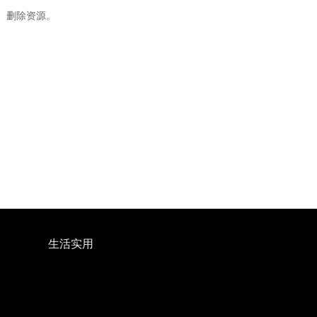
）删除资源。
。
生活实用